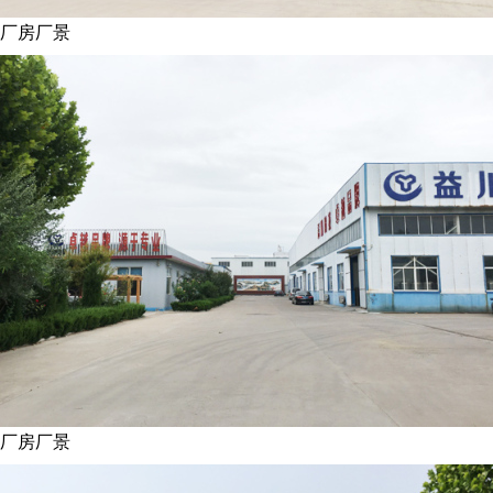
厂房厂景
厂房厂景