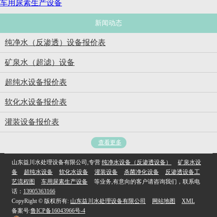
车用尿素生产设备
新闻动态
纯净水（反渗透）设备报价表
矿泉水（超滤）设备
超纯水设备报价表
软化水设备报价表
灌装设备报价表
查看更多
山东益川水处理设备有限公司,专营
纯净水设备（反渗透设备）
矿泉水设
备
超纯水设备
软化水设备
灌装设备
杀菌净化设备
反渗透设备工
艺流程图
车用尿素生产设备
等业务,有意向的客户请咨询我们，联系电
话：
13905363166
CopyRight © 版权所有:
山东益川水处理设备有限公司
网站地图
XML
备案号:
鲁ICP备16043966号-4