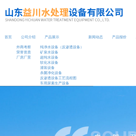
1
首页
公司介绍
产品展示
新闻动态
产品报价
外商考察
纯净水设备（反渗透设备）
荣誉资质
矿泉水设备
厂房厂景
超纯水设备
软化水设备
灌装设备
杀菌净化设备
反渗透设备工艺流程图
车用尿素生产设备