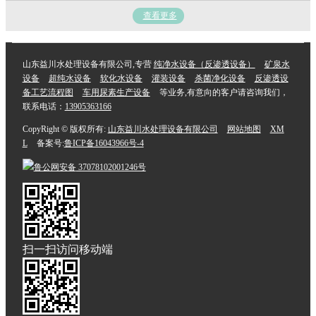
查看更多
山东益川水处理设备有限公司,专营
纯净水设备（反渗透设备）
矿泉水
设备
超纯水设备
软化水设备
灌装设备
杀菌净化设备
反渗透设
备工艺流程图
车用尿素生产设备
等业务,有意向的客户请咨询我们，
联系电话：
13905363166
CopyRight © 版权所有:
山东益川水处理设备有限公司
网站地图
XM
L
备案号:
鲁ICP备16043966号-4
鲁公网安备
37078102001246号
扫一扫访问移动端