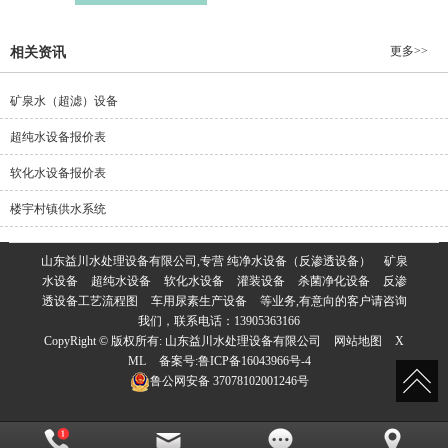
更多>>
相关资讯
矿泉水（超滤）设备
超纯水设备报价表
软化水设备报价表
楼宇村镇供水系统
山东益川水处理设备有限公司,专营
纯净水设备（反渗透设备）
矿泉
水设备
超纯水设备
软化水设备
灌装设备
杀菌净化设备
反渗
透设备工艺流程图
车用尿素生产设备
等业务,有意向的客户请咨询
我们，联系电话：
13905363166
CopyRight © 版权所有:
山东益川水处理设备有限公司
网站地图
X
ML
备案号:
鲁ICP备16043966号-4
鲁公网安备
37078102001246号