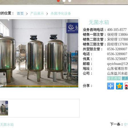
前的位置：
首页
>
产品展示
>
杀菌净化设备
无菌水箱
业务咨询电话：
400-105-8577
销售一部主管：
张经理 138064
销售二部主管：
宋经理 137808
销售三部主管：
田经理137936
外贸部主管：
0536-3289007
电话：
0536-3289007 
传真：
0536-3256687
邮箱：
qzyichuan@12
地址：
山东省潍坊市
公司：
山东益川水处
留言咨询
更
分享：
下一条：
无菌水箱
空