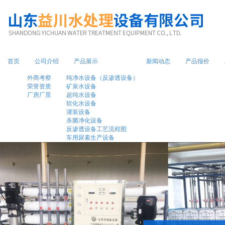
1
首页
公司介绍
产品展示
新闻动态
产品报价
外商考察
纯净水设备（反渗透设备）
荣誉资质
矿泉水设备
厂房厂景
超纯水设备
软化水设备
灌装设备
杀菌净化设备
反渗透设备工艺流程图
车用尿素生产设备