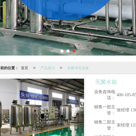
当前的位置：
首页
产品展示
杀菌净化设备
>
>
无菌水箱
业务咨询电
400-105-8
话：
销售一部主
张经理 138
管：
销售二部主
宋经理 137
管：