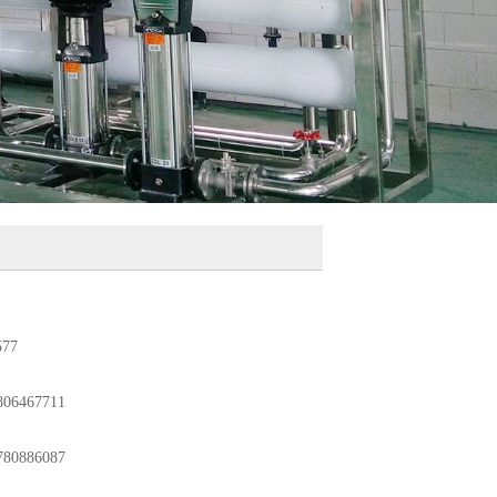
577
06467711
80886087