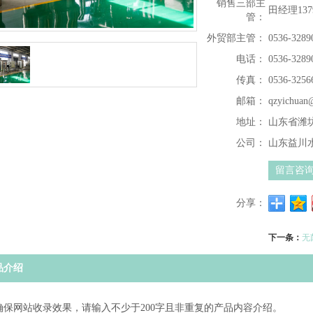
销售三部主
田经理1379
管：
外贸部主管：
0536-3289
电话：
0536-3289
传真：
0536-3256
邮箱：
qzyichuan
地址：
山东省潍坊
公司：
山东益川
留言咨
分享：
下一条：
无
品介绍
确保网站收录效果，请输入不少于200字且非重复的产品内容介绍。